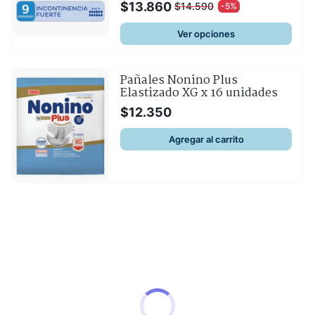
variants.
$
13.860
$
14.590
-5%
ORIGINAL
CURRENT
The
PRICE
PRICE
Ver opciones
options
WAS:
IS:
may
$14.590.
$13.860.
be
Pañales Nonino Plus
Elastizado XG x 16 unidades
chosen
on
$
12.350
the
Agregar al carrito
product
page