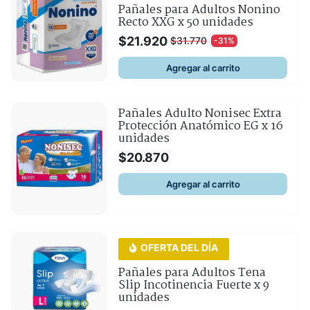
Pañales para Adultos Nonino
Recto XXG x 50 unidades
$
21.920
$
31.770
-31%
ORIGINAL
CURRENT
PRICE
PRICE
Agregar al carrito
WAS:
IS:
$31.770.
$21.920.
Pañales Adulto Nonisec Extra
Protección Anatómico EG x 16
unidades
$
20.870
Agregar al carrito
This
OFERTA DEL DÍA
product
Pañales para Adultos Tena
has
Slip Incotinencia Fuerte x 9
unidades
multiple